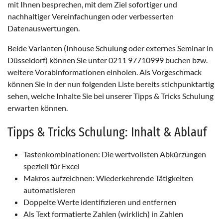
mit Ihnen besprechen, mit dem Ziel sofortiger und
Zweck:
nachhaltiger Vereinfachungen oder verbesserten
Erhebung von Statistiken zur Website-Nutzung
Datenauswertungen.
Cookie Laufzeit:
Beide Varianten (Inhouse Schulung oder externes Seminar in
24 Stunden - 2 Jahre
Düsseldorf) können Sie unter 0211 97710999 buchen bzw.
weitere Vorabinformationen einholen. Als Vorgeschmack
können Sie in der nun folgenden Liste bereits stichpunktartig
EXTERNE MEDIEN
sehen, welche Inhalte Sie bei unserer Tipps & Tricks Schulung
Um Inhalte von Videoplattformen und Social Media
erwarten können.
Plattformen anzeigen zu können, werden von
diesen externen Medien Cookies gesetzt.
Tipps & Tricks Schulung: Inhalt & Ablauf
YouTube
Tastenkombinationen: Die wertvollsten Abkürzungen
speziell für Excel
Makros aufzeichnen: Wiederkehrende Tätigkeiten
automatisieren
Doppelte Werte identifizieren und entfernen
Als Text formatierte Zahlen (wirklich) in Zahlen