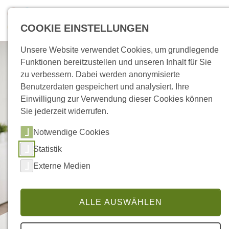
Skip to main navigation
Zum Hauptinhalt springen
Skip to page footer
COOKIE EINSTELLUNGEN
Unsere Website verwendet Cookies, um grundlegende
Funktionen bereitzustellen und unseren Inhalt für Sie
zu verbessern. Dabei werden anonymisierte
Benutzerdaten gespeichert und analysiert. Ihre
Einwilligung zur Verwendung dieser Cookies können
Sie jederzeit widerrufen.
Notwendige Cookies
EXCEL-KURS TIPPS &
Statistik
TRICKS
Externe Medien
noch effizienter und
effektiver arbeiten
ALLE AUSWÄHLEN