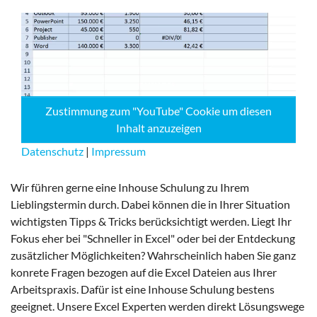
Dieser Cookie speichert die ausgewählten
Einverständnis-Optionen des Benutzers
Cookie Laufzeit:
1 Jahr
Zustimmung zum "YouTube" Cookie um diesen
Inhalt anzuzeigen
STATISTIK
Statistik Cookies erfassen Informationen anonym.
Datenschutz
|
Impressum
Diese Informationen helfen uns zu verstehen, wie
unsere Besucher unsere Website nutzen.
Wir führen gerne eine Inhouse Schulung zu Ihrem
Lieblingstermin durch. Dabei können die in Ihrer Situation
Google Analytics
wichtigsten Tipps & Tricks berücksichtigt werden. Liegt Ihr
Fokus eher bei "Schneller in Excel" oder bei der Entdeckung
Name:
zusätzlicher Möglichkeiten? Wahrscheinlich haben Sie ganz
_ga, _gid, _gac_gb_
konrete Fragen bezogen auf die Excel Dateien aus Ihrer
Anbieter:
Arbeitspraxis. Dafür ist eine Inhouse Schulung bestens
Google LLC
geeignet. Unsere Excel Experten werden direkt Lösungswege