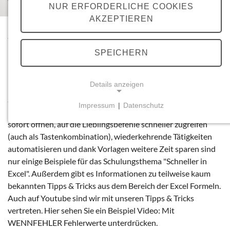
NUR ERFORDERLICHE COOKIES
AKZEPTIEREN
Schneller in Excel: Unser Tipps & Tricks
Kurs als firmenspezifische Schulung
SPEICHERN
Unser
Excel Tipps & Tricks Kurs
"Schneller in Excel" bringt
Details anzeigen
Ihnen wertvolle Zeitersparnisse sowie Expertenwissen, dass
Sie und Ihre Mitarbeitern noch wichtiger für Ihr
Impressum
|
Datenschutz
Unternehmen macht. Die wichtigsten Excel Dateien jederzeit
NOTWENDIGE COOKIES
sofort öffnen, auf die Lieblingsbefehle schneller zugreifen
Notwendige Cookies ermöglichen grundlegende
(auch als Tastenkombination), wiederkehrende Tätigkeiten
Funktionen und sind für die einwandfreie Funktion
automatisieren und dank Vorlagen weitere Zeit sparen sind
der Website erforderlich.
nur einige Beispiele für das Schulungsthema "Schneller in
Excel". Außerdem gibt es Informationen zu teilweise kaum
Einverständnis-Cookie
bekannten Tipps & Tricks aus dem Bereich der Excel Formeln.
Auch auf Youtube sind wir mit unseren Tipps & Tricks
Name:
vertreten. Hier sehen Sie ein Beispiel Video: Mit
cookie_consent
WENNFEHLER Fehlerwerte unterdrücken.
Zweck: