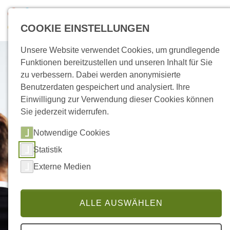
Skip to main navigation
Zum Hauptinhalt springen
Skip to page footer
COOKIE EINSTELLUNGEN
Unsere Website verwendet Cookies, um grundlegende
Funktionen bereitzustellen und unseren Inhalt für Sie
zu verbessern. Dabei werden anonymisierte
Benutzerdaten gespeichert und analysiert. Ihre
Einwilligung zur Verwendung dieser Cookies können
Sie jederzeit widerrufen.
Notwendige Cookies
Statistik
Firmen-Seminare in Neuss
Externe Medien
Word, PowerPoint und
Excel-Kurse
ALLE AUSWÄHLEN