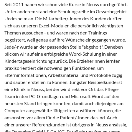
Seit 2011 haben wir schon viele Kurse in Neuss durchgeführt.
Unter anderem stand eine Schulungsreihe im Gewerbegebiet
Uedesheim an. Die Mitarbeiter/-innen des Kunden durften
sich aus unseren Excel-Modulen die persönlich wichtigsten
Themen aussuchen - und waren nach den Trainings
begeistert, weil genau auf ihre Wünsche eingegangen wurde.
Jede/-r wurde an der passenden Stelle "abgeholt". Daneben
blicken wir auf eine erfolgreiche Word-Schulung in einer
Kindertageseinrichtung zurück. Die Erzieherinnen lernten
praxisorientiert die notwendigen Funktionen, um
Elterninformationen, Arbeitsmaterial und Protokolle zügig
und sauber erstellen zu können. Jüngster Beispielkunde ist
eine Klinik in Neuss, bei der wir direkt vor Ort das Pflege-
Team in den PC-Grundlagen und Microsoft Word auf den
neuesten Stand bringen konnten, damit auch diejenigen am
Computer ausgewählte Tätigkeiten ausführen können, die
ansonsten vor allem für die Patient/-innen da sind. Auch
einer unserer Referenzkunden ist übrigens in Neuss ansässig,
die Danogips GmbH & Co. KG. Es würde uns freuen, wenn