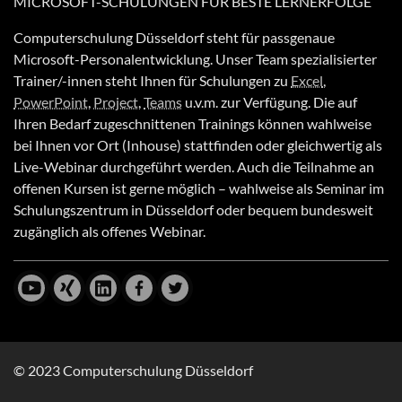
MICROSOFT-SCHULUNGEN FÜR BESTE LERNERFOLGE
Computerschulung Düsseldorf steht für passgenaue
Microsoft-Personalentwicklung. Unser Team spezialisierter
Trainer/-innen steht Ihnen für Schulungen zu
Excel
,
PowerPoint
,
Project
,
Teams
u.v.m. zur Verfügung. Die auf
Ihren Bedarf zugeschnittenen Trainings können wahlweise
bei Ihnen vor Ort (Inhouse) stattfinden oder gleichwertig als
Live-Webinar durchgeführt werden. Auch die Teilnahme an
offenen Kursen ist gerne möglich – wahlweise als Seminar im
Schulungszentrum in Düsseldorf oder bequem bundesweit
zugänglich als offenes Webinar.
YouTube
Xing
LinkedIn
Facebook
Twitter
© 2023 Computerschulung Düsseldorf