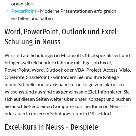
organisiert
Zweck:
PowerPoint
- Moderne Präsentationen erfolgreich
Erhebung von Statistiken zur Website-Nutzung
erstellen und halten
Cookie Laufzeit:
Word, PowerPoint, Outlook und Excel-
24 Stunden - 2 Jahre
Schulung in Neuss
EXTERNE MEDIEN
Wir sind auf Schulungen in Microsoft Office spezialisiert und
bringen weitreichende Erfahrung mit. Egal, ob Excel,
Um Inhalte von Videoplattformen und Social Media
PowerPoint, Word, Outlook oder VBA, Project, Access, Visio,
Plattformen anzeigen zu können, werden von
OneNote, SharePoint - wir fördern Sie und Ihre Kolleg/-
diesen externen Medien Cookies gesetzt.
innen. Schnelle und praxisnahe Lernerfolge vom aktuellen
Wissensstand aus sind das gemeinsame Ziel. Informieren Sie
YouTube
sich auf diesen Seiten weiter über unser Konzept und buchen
Sie anschließend einen Computerkurs bei Ihnen in Neuss -
oder auch in unserem Schulungsraum in Düsseldorf.
Excel-Kurs in Neuss - Beispiele