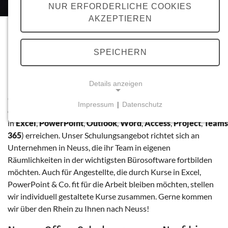
NUR ERFORDERLICHE COOKIES
AKZEPTIEREN
Neuss: Word, Outlook, PowerPoint und
Excel-Schulungen
SPEICHERN
In
Neuss
und im Rheinkreis Neuss trainieren wir Sie in den
Details anzeigen
bekannten Microsoft Office-Anwendungen - persönlich, vor
Ort in Ihrer Firma. Sie und Ihre Mitarbeiter/-innen können
Impressum
|
Datenschutz
dadurch spürbare Verbesserungen
NOTWENDIGE COOKIES
in
Excel
,
PowerPoint
,
Outlook
,
Word
,
Access
,
Project
,
Team
Notwendige Cookies ermöglichen grundlegende
365
) erreichen. Unser Schulungsangebot richtet sich an
Funktionen und sind für die einwandfreie Funktion
Unternehmen in Neuss, die ihr Team in eigenen
der Website erforderlich.
Räumlichkeiten in der wichtigsten Bürosoftware fortbilden
möchten. Auch für Angestellte, die durch Kurse in Excel,
Einverständnis-Cookie
PowerPoint & Co. fit für die Arbeit bleiben möchten, stellen
wir individuell gestaltete Kurse zusammen. Gerne kommen
Name:
wir über den Rhein zu Ihnen nach Neuss!
cookie_consent
Zweck: