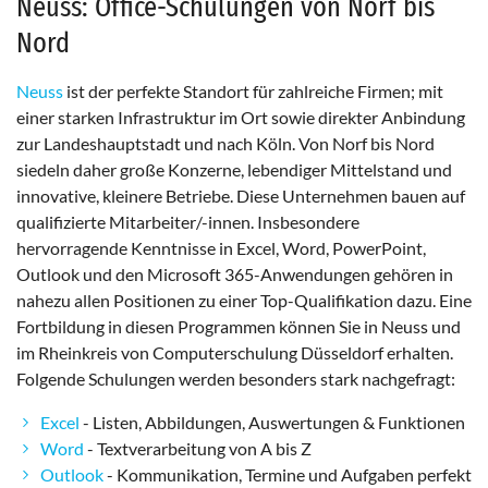
Neuss: Office-Schulungen von Norf bis
Dieser Cookie speichert die ausgewählten
Nord
Einverständnis-Optionen des Benutzers
Cookie Laufzeit:
Neuss
ist der perfekte Standort für zahlreiche Firmen; mit
1 Jahr
einer starken Infrastruktur im Ort sowie direkter Anbindung
zur Landeshauptstadt und nach Köln. Von Norf bis Nord
siedeln daher große Konzerne, lebendiger Mittelstand und
innovative, kleinere Betriebe. Diese Unternehmen bauen auf
STATISTIK
qualifizierte Mitarbeiter/-innen. Insbesondere
Statistik Cookies erfassen Informationen anonym.
hervorragende Kenntnisse in Excel, Word, PowerPoint,
Diese Informationen helfen uns zu verstehen, wie
Outlook und den Microsoft 365-Anwendungen gehören in
unsere Besucher unsere Website nutzen.
nahezu allen Positionen zu einer Top-Qualifikation dazu. Eine
Fortbildung in diesen Programmen können Sie in Neuss und
Google Analytics
im Rheinkreis von Computerschulung Düsseldorf erhalten.
Folgende Schulungen werden besonders stark nachgefragt:
Name:
_ga, _gid, _gac_gb_
Excel
- Listen, Abbildungen, Auswertungen & Funktionen
Anbieter:
Word
- Textverarbeitung von A bis Z
Google LLC
Outlook
- Kommunikation, Termine und Aufgaben perfekt